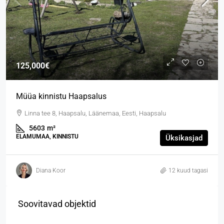
125,000€
Müüa kinnistu Haapsalus
Linna tee 8, Haapsalu, Läänemaa, Eesti, Haapsalu
5603
m²
ELAMUMAA, KINNISTU
Üksikasjad
Diana Koor
12 kuud tagasi
Soovitavad objektid