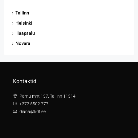
Tallinn
Helsinki
Haapsalu
Novara
Kontaktid
Pärnu mnt 137, Tallinn 11314
+372 5502 777
diana@kdf.ee